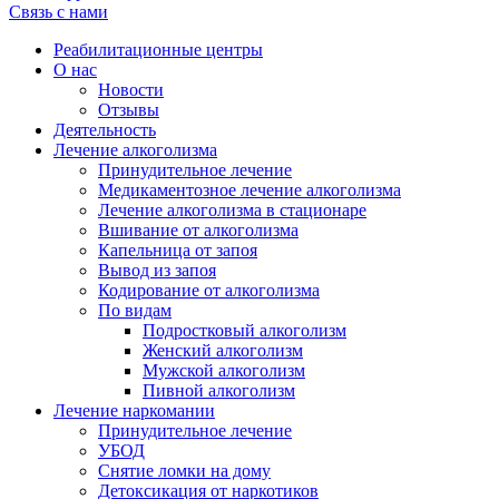
Связь с нами
Реабилитационные центры
О нас
Новости
Отзывы
Деятельность
Лечение алкоголизма
Принудительное лечение
Медикаментозное лечение алкоголизма
Лечение алкоголизма в стационаре
Вшивание от алкоголизма
Капельница от запоя
Вывод из запоя
Кодирование от алкоголизма
По видам
Подростковый алкоголизм
Женский алкоголизм
Мужской алкоголизм
Пивной алкоголизм
Лечение наркомании
Принудительное лечение
УБОД
Снятие ломки на дому
Детоксикация от наркотиков