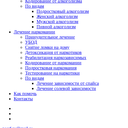
Кодирование от алкоголизма
По видам
Подростковый алкоголизм
Женский алкоголизм
Мужской алкоголизм
Пивной алкоголизм
Лечение наркомании
Принудительное лечение
УБОД
Снятие ломки на дому
Детоксикация от наркотиков
Реабилитация наркозависимых
Кодирование от наркомании
Подростковая наркомания
Тестирование на наркотики
По видам
Лечение зависимости от спайса
Лечение солевой зависимости
Как помочь
Контакты