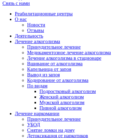
Связь с нами
Реабилитационные центры
О нас
Новости
Отзывы
Деятельность
Лечение алкоголизма
Принудительное лечение
Медикаментозное лечение алкоголизма
Лечение алкоголизма в стационаре
Вшивание от алкоголизма
Капельница от запоя
Вывод из запоя
Кодирование от алкоголизма
По видам
Подростковый алкоголизм
Женский алкоголизм
Мужской алкоголизм
Пивной алкоголизм
Лечение наркомании
Принудительное лечение
УБОД
Снятие ломки на дому
Детоксикация от наркотиков