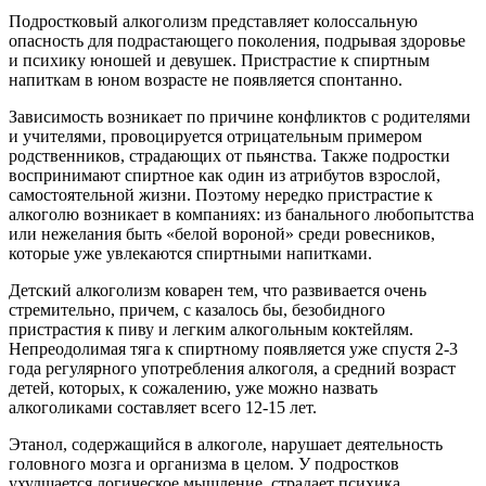
Подростковый алкоголизм представляет колоссальную
опасность для подрастающего поколения, подрывая здоровье
и психику юношей и девушек. Пристрастие к спиртным
напиткам в юном возрасте не появляется спонтанно.
Зависимость возникает по причине конфликтов с родителями
и учителями, провоцируется отрицательным примером
родственников, страдающих от пьянства. Также подростки
воспринимают спиртное как один из атрибутов взрослой,
самостоятельной жизни. Поэтому нередко пристрастие к
алкоголю возникает в компаниях: из банального любопытства
или нежелания быть «белой вороной» среди ровесников,
которые уже увлекаются спиртными напитками.
Детский алкоголизм коварен тем, что развивается очень
стремительно, причем, с казалось бы, безобидного
пристрастия к пиву и легким алкогольным коктейлям.
Непреодолимая тяга к спиртному появляется уже спустя 2-3
года регулярного употребления алкоголя, а средний возраст
детей, которых, к сожалению, уже можно назвать
алкоголиками составляет всего 12-15 лет.
Этанол, содержащийся в алкоголе, нарушает деятельность
головного мозга и организма в целом. У подростков
ухудшается логическое мышление, страдает психика,